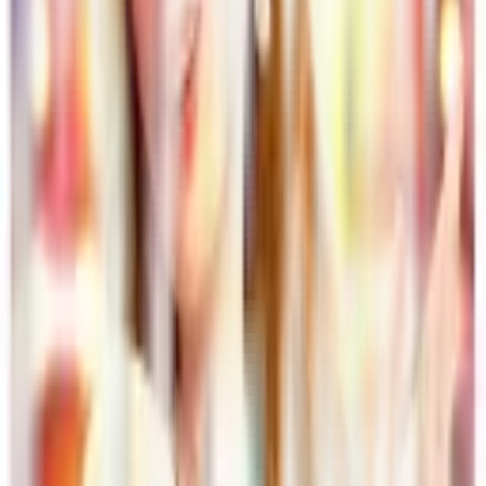
24
/
156
Game
Page
1
of
7
MCDTOTO Komunitas
Gaming Terbesar dengan
Berbagai Pilihan
Permainan Seru Setiap
Hari
Selamat datang di
MCDTOTO
, pusat hiburan digital di
mana para penggemar game berkumpul untuk
merasakan pengalaman bermain yang tak
tertandingi. Kami bangga menjadi
komunitas