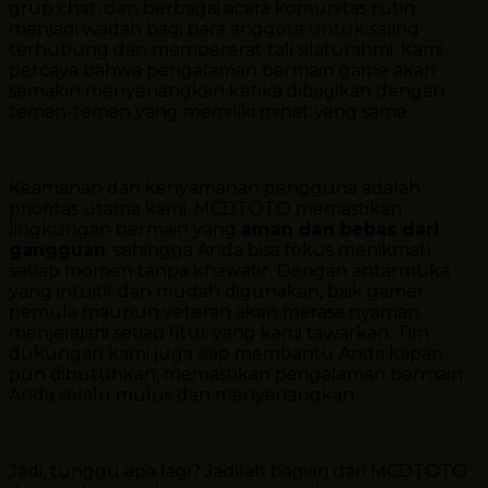
grup chat, dan berbagai acara komunitas rutin
menjadi wadah bagi para anggota untuk saling
terhubung dan mempererat tali silaturahmi. Kami
percaya bahwa pengalaman bermain game akan
semakin menyenangkan ketika dibagikan dengan
teman-teman yang memiliki minat yang sama.
Keamanan dan kenyamanan pengguna adalah
prioritas utama kami. MCDTOTO memastikan
lingkungan bermain yang
aman dan bebas dari
gangguan
, sehingga Anda bisa fokus menikmati
setiap momen tanpa khawatir. Dengan antarmuka
yang intuitif dan mudah digunakan, baik gamer
pemula maupun veteran akan merasa nyaman
menjelajahi setiap fitur yang kami tawarkan. Tim
dukungan kami juga siap membantu Anda kapan
pun dibutuhkan, memastikan pengalaman bermain
Anda selalu mulus dan menyenangkan.
Jadi, tunggu apa lagi? Jadilah bagian dari MCDTOTO