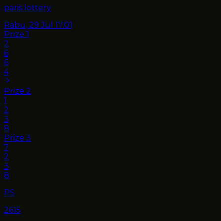
paris lottery
Rabu, 29 Jul
17.01
Prize
1
2
6
6
4
Prize
2
1
2
3
8
Prize
3
7
2
3
8
PS
2615