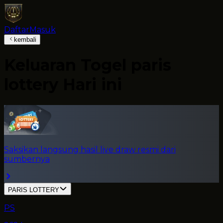
Daftar
Masuk
kembali
Keluaran Togel
paris
lottery
Hari ini
Saksikan langsung hasil live draw resmi dari
sumbernya
PARIS LOTTERY
PS