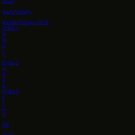
2624
paris lottery
Kamis, 06 Agu
17.02
Prize
1
4
0
6
1
Prize
2
0
6
2
5
Prize
3
1
1
2
2
PS