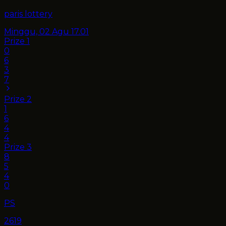
paris lottery
Minggu, 02 Agu
17.01
Prize
1
0
6
3
7
Prize
2
1
6
4
4
Prize
3
8
5
4
0
PS
2619