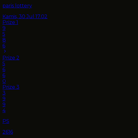
paris lottery
Kamis, 30 Jul
17.02
Prize
1
9
5
8
6
Prize
2
5
6
6
0
Prize
3
3
9
9
4
PS
2616