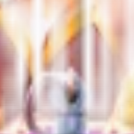
g Terbesar dengan Berbag
 di mana para penggemar game berkumpul untuk merasa
diakan platform yang kaya akan berbagai
pilihan perma
, MCDTOTO adalah destinasi utama bagi Anda yang menca
an petualangan baru yang menanti di setiap klik.
wa setiap gamer memiliki selera unik, itulah mengapa
ari
game kasual yang santai
untuk melepas penat, hi
i perpustakaan game kami dengan judul-judul terbaru
i dunia digital yang menarik.