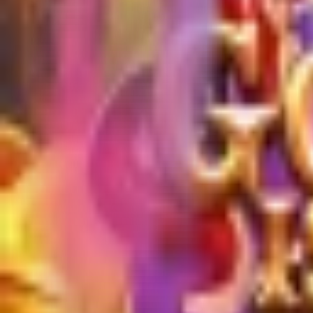
Lebih dari sekadar platform game, MCDTOTO adalah 
berbagi tips dan trik, serta membentuk tim untuk m
wadah bagi para anggota untuk saling terhubung da
ketika dibagikan dengan teman-teman yang memiliki 
Keamanan dan kenyamanan pengguna adalah priorit
Anda bisa fokus menikmati setiap momen tanpa khawa
nyaman menjelajahi setiap fitur yang kami tawarka
selalu mulus dan menyenangkan.
Jadi, tunggu apa lagi? Jadilah bagian dari MCDTOTO d
pilihan permainan seru setiap hari
. Baik Anda menc
bermain, dan ciptakan kenangan tak terlupakan di du
Lihat Semua
home
explore