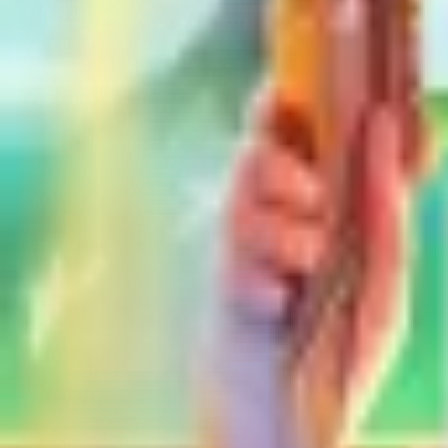
777
5G Gaming
LUCKY TIGER
5G Gaming
MAHJONG WAYS 3
5G Gaming
MAHJONG WAYS 3+
5G Gaming
GOD OF FORTUNE
5G Gaming
GOD OF FORTUNE 2
5G Gaming
MASTER OF GOLD MINER
5G Gaming
MASTER OF GOLD MINER 2
5G Gaming
GOLDEN LEGEND
5G Gaming
MONEY TREE
5G Gaming
SUPREME ACE
5G Gaming
CANDY GALA
5G Gaming
TREASURES OF EGYPT
5G Gaming
OPERA PANDA
5G Gaming
LUCKY NEKO
5G Gaming
GIVE ME FIRE
5G Gaming
KING'S REALM
5G Gaming
GEMS MINER
5G Gaming
HAMMER OF VULCAN
5G Gaming
GOLDEN ISLAND
5G Gaming
22
/
22
Game
Page
1
of
1