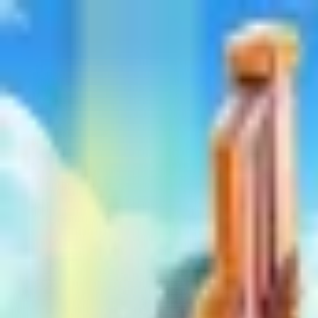
Daftar
Masuk
casino
Cari Permainan
duck hunters
lightning roulette
lightning baccarat
all stars - world cup 2026
tombstone rip
crash game
for you
slot
live casino
4
arcade
fishing
2603
635
104
21
Provider :
5G Gaming
Filter :
TERKENAL
TAUROS GO
5G Gaming
CRYPTO VERSE
5G Gaming