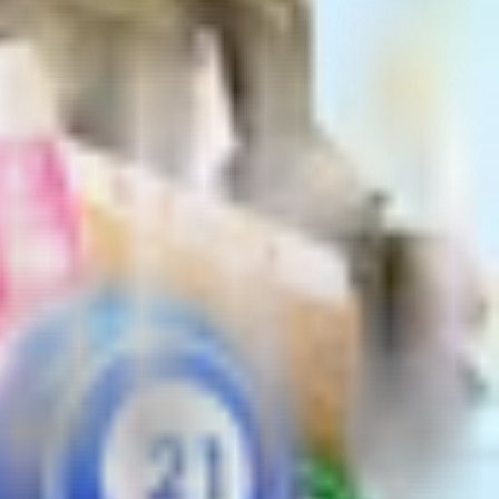
 dan terpopuler, memastikan Anda tidak akan pernah
ini, Anda dapat berinteraksi dengan sesama gamer,
chat, dan berbagai acara komunitas rutin menjadi
engalaman bermain game akan semakin menyenangkan
ain yang
aman dan bebas dari gangguan
, sehingga
akan, baik gamer pemula maupun veteran akan merasa
pun dibutuhkan, memastikan pengalaman bermain Anda
 gaming
terbesar
yang selalu menyajikan
berbagai
rmainan, MCDTOTO memiliki semuanya. Mari bergabung,