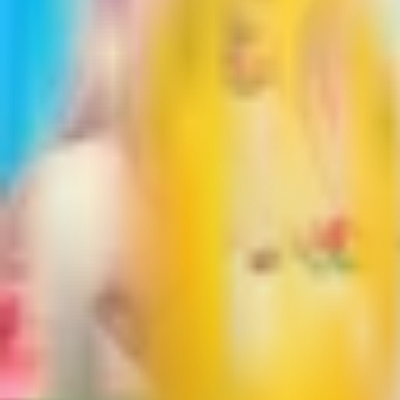
Keno
Saba
3
/
3
Game
Page
1
of
1
MCDTOTO Komunitas Gamin
Seru Setiap Hari
Selamat datang di
MCDTOTO
, pusat hiburan digital
bangga menjadi
komunitas gaming terbesar
, menye
fantasi hingga tantangan strategi yang mengasah otak
Bergabunglah bersama ribuan gamer lainnya dan temuk
Di MCDTOTO, variasi adalah kunci. Kami memahami bah
Anda bisa menemukan segala jenis permainan, mulai d