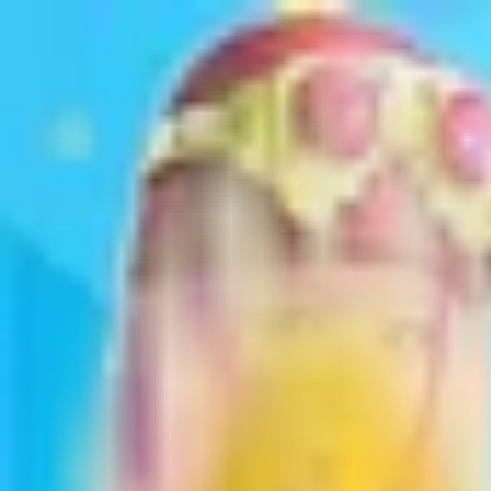
Daftar
Masuk
casino
Cari Permainan
crazy time
koi gate
plinko+
lightning roulette
clash of clans super rich
crash game
for you
slot
live casino
4
arcade
fishing
2603
635
104
21
Provider :
Saba
Filter :
TERKENAL
Table Game
Saba
Lottery
Saba