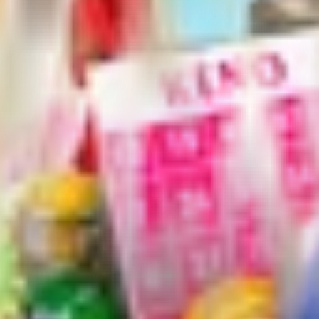
i perpustakaan game kami dengan judul-judul terbaru
i dunia digital yang menarik.
sebuah
komunitas yang hidup dan berkembang
. Di s
enghadapi tantangan bersama.
Forum diskusi
aktif, grup 
n mempererat tali silaturahmi. Kami percaya bahwa p
minat yang sama.
as utama kami. MCDTOTO memastikan lingkungan berm
tir. Dengan antarmuka yang intuitif dan mudah digun
n. Tim dukungan kami juga siap membantu Anda kapan 
an rasakan sendiri serunya menjadi anggota
komunitas
ari hiburan singkat, tantangan baru, atau teman sepe
nia game yang kami hadirkan untuk Anda!