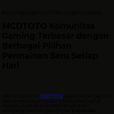
© 2025 Copyright
MCDTOTO
. All rights reserved.
MCDTOTO Komunitas
Gaming Terbesar dengan
Berbagai Pilihan
Permainan Seru Setiap
Hari
Selamat datang di
MCDTOTO
, pusat hiburan digital di
mana para penggemar game berkumpul untuk
merasakan pengalaman bermain yang tak
tertandingi. Kami bangga menjadi
komunitas