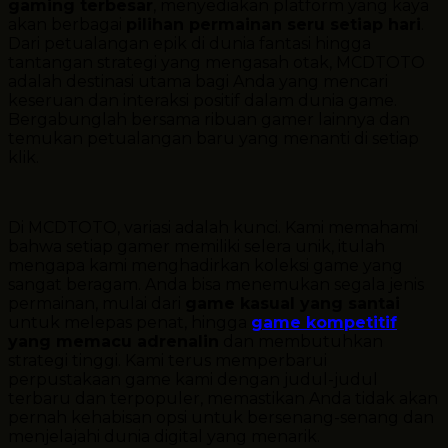
gaming terbesar
, menyediakan platform yang kaya
akan berbagai
pilihan permainan seru setiap hari
.
Dari petualangan epik di dunia fantasi hingga
tantangan strategi yang mengasah otak, MCDTOTO
adalah destinasi utama bagi Anda yang mencari
keseruan dan interaksi positif dalam dunia game.
Bergabunglah bersama ribuan gamer lainnya dan
temukan petualangan baru yang menanti di setiap
klik.
Di MCDTOTO, variasi adalah kunci. Kami memahami
bahwa setiap gamer memiliki selera unik, itulah
mengapa kami menghadirkan koleksi game yang
sangat beragam. Anda bisa menemukan segala jenis
permainan, mulai dari
game kasual yang santai
untuk melepas penat, hingga
game kompetitif
yang memacu adrenalin
dan membutuhkan
strategi tinggi. Kami terus memperbarui
perpustakaan game kami dengan judul-judul
terbaru dan terpopuler, memastikan Anda tidak akan
pernah kehabisan opsi untuk bersenang-senang dan
menjelajahi dunia digital yang menarik.