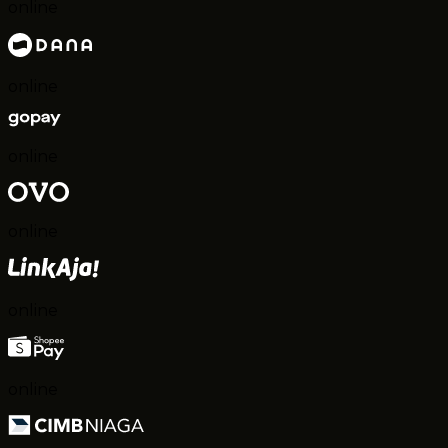
online
online
online
online
online
online