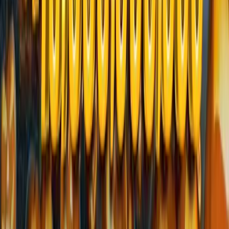
dukungan kami juga siap membantu Anda kapan
pun dibutuhkan, memastikan pengalaman bermain
Anda selalu mulus dan menyenangkan.
Jadi, tunggu apa lagi? Jadilah bagian dari MCDTOTO
dan rasakan sendiri serunya menjadi anggota
komunitas gaming
terbesar
yang selalu
menyajikan
berbagai pilihan permainan seru
setiap hari
. Baik Anda mencari hiburan singkat,
tantangan baru, atau teman sepermainan,
MCDTOTO memiliki semuanya. Mari bergabung,
bermain, dan ciptakan kenangan tak terlupakan di
dunia game yang kami hadirkan untuk Anda!
Lihat Semua
home
explore
promo