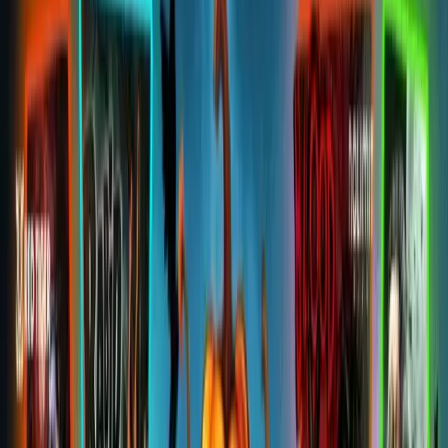
online
online
online
online
online