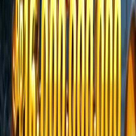
Lebih dari sekadar platform game, MCDTOTO adalah
sebuah
komunitas yang hidup dan berkembang
.
Di sini, Anda dapat berinteraksi dengan sesama gamer,
berbagi tips dan trik, serta membentuk tim untuk
menghadapi tantangan bersama.
Forum diskusi
aktif,
grup chat, dan berbagai acara komunitas rutin
menjadi wadah bagi para anggota untuk saling
terhubung dan mempererat tali silaturahmi. Kami
percaya bahwa pengalaman bermain game akan
semakin menyenangkan ketika dibagikan dengan
teman-teman yang memiliki minat yang sama.
Keamanan dan kenyamanan pengguna adalah
prioritas utama kami. MCDTOTO memastikan
lingkungan bermain yang
aman dan bebas dari
gangguan
, sehingga Anda bisa fokus menikmati
setiap momen tanpa khawatir. Dengan antarmuka
yang intuitif dan mudah digunakan, baik gamer
pemula maupun veteran akan merasa nyaman
menjelajahi setiap fitur yang kami tawarkan. Tim