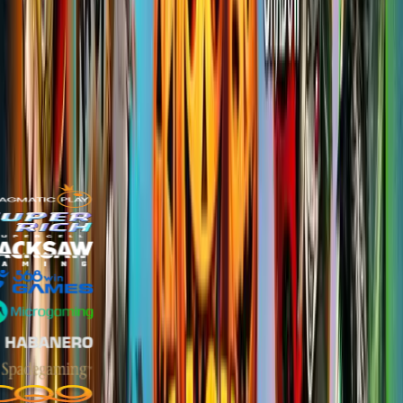
online
online
online