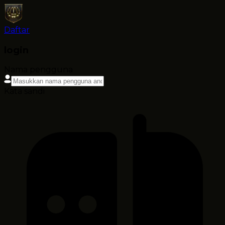
Daftar
login
Nama pengguna
Kata sandi