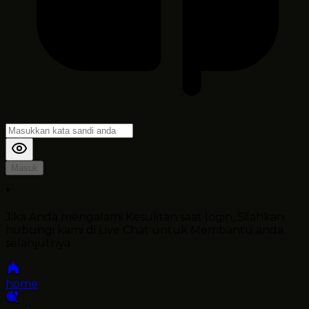
Masuk
*
Jika Anda mengalami Kesulitan saat login, Silahkan
hubungi kami di Live Chat untuk Membantu anda
selanjutnya
home