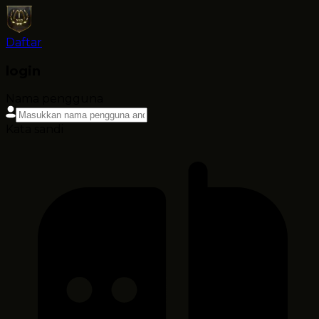
Daftar
login
Nama pengguna
Kata sandi