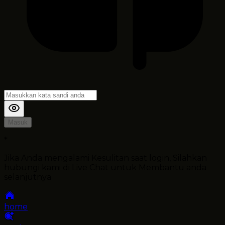
Masuk
*
Jika Anda mengalami Kesulitan saat login, Silahkan
hubungi kami di Live Chat untuk Membantu anda
selanjutnya
home