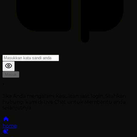
Masuk
*
Jika Anda mengalami Kesulitan saat login, Silahkan
hubungi kami di Live Chat untuk Membantu anda
selanjutnya
home