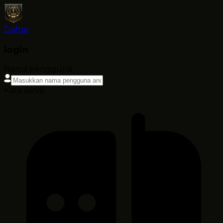
Daftar
login
Nama pengguna
Kata sandi