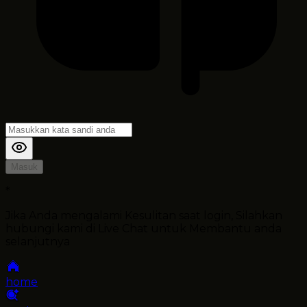
Masuk
*
Jika Anda mengalami Kesulitan saat login, Silahkan
hubungi kami di Live Chat untuk Membantu anda
selanjutnya
home