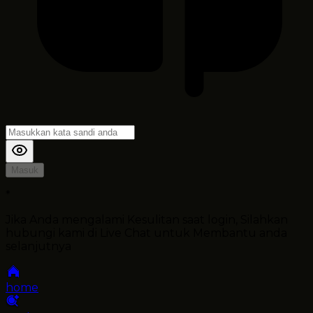
Masuk
*
Jika Anda mengalami Kesulitan saat login, Silahkan
hubungi kami di Live Chat untuk Membantu anda
selanjutnya
home