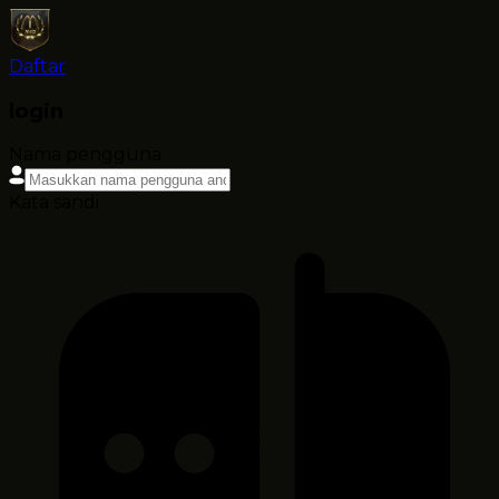
Daftar
login
Nama pengguna
Kata sandi